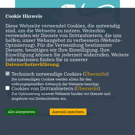
Cookie Hinweis
Diese Webseite verwendet Cookies, die notwendig
sind, um die Webseite zu nutzen. Weiterhin
verwenden wir Dienste von Drittanbietern, die uns
helfen, unser Webangebot zu verbessern (Website-
Optmierung). Für die Verwendung bestimmter
Dienste, benötigen wir Ihre Einwilligung. Ihre
18.05.2024, 14:13 Uhr
Einwilligung können Sie jederzeit widerrufen. Weitere
Informationen finden Sie in unserer
Datenschutzerklärung
.
Kommunalwahl 2024
Technisch notwendige Cookies (
Übersicht
)
Die notwendigen Cookies werden allein für den
ordnungsgemäßen Gebrauch der Webseite benötigt.
Cookies von Drittanbietern (
Übersicht
)
Unsere Themen
Zur Optimierung unserer Webseite binden wir Dienste und
Hier erhalten Sie einen Überblick über unsere Themen.
Angebote von Drittanbietern ein.
Alle akzeptieren
Auswahl speichern
CDU GEMEINDERATSFRAKTION